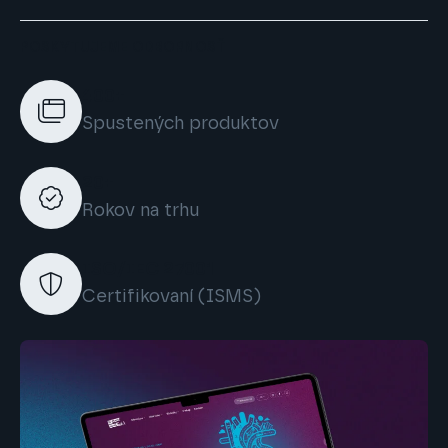
POSKYTUJEME ODBORNOSŤ
400+
Spustených produktov
20+
Rokov na trhu
ISO/IEC 27001
Certifikovaní (ISMS)