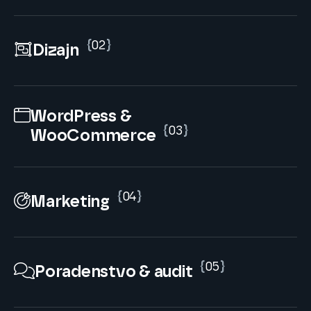
{
02
}
Dizajn
WordPress &
{
03
}
WooCommerce
{
04
}
Marketing
{
05
}
Poradenstvo & audit