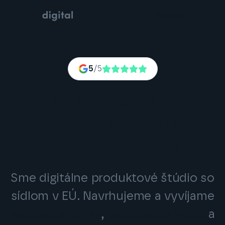
Kontakt
5
/5
Digitálne produkty pre
malé a stredné firmy s
VEĽKÝMI plánmi.
Sme digitálne produktové štúdio so
sídlom v EÚ. Navrhujeme a vyvíjame
webové stránky
,
webové aplikácie
a