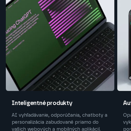
Inteligentné produkty
Au
AI vyhľadávanie, odporúčania, chatboty a
Opa
personalizácia zabudované priamo do
vyk
vašich webových a mobilných aplikácií.
pom