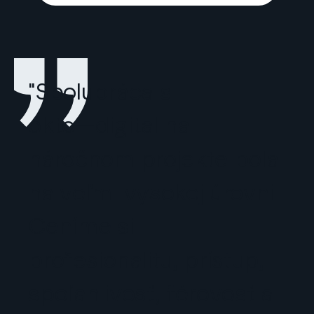
"Spolupráca s
okto—digital
na
náročnom projekte bola
na veľmi vysokej úrovni.
Ceníme si
profesionalitu, prístup,
spoľahlivosť, férovosť a