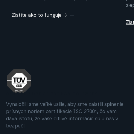
zle
Zistite ako to funguje →
Zis
OCHRANA DÁT JE PRE NÁS DÔLEŽITÁ
Vynaložili sme veľké úsilie, aby sme zaistili splnenie
prísnych noriem certifikácie ISO 27001, čo vám
dáva istotu, že vaše citlivé informácie sú u nás v
bezpečí.