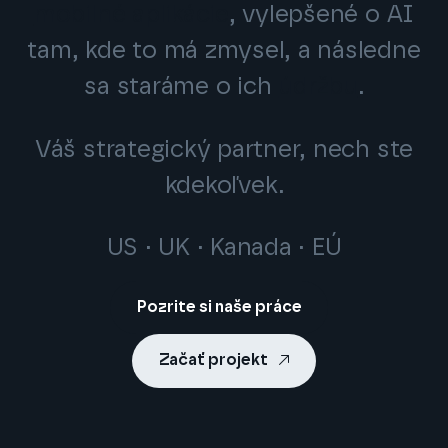
mobilné aplikácie
, vylepšené o AI
tam, kde to má zmysel, a následne
sa staráme o ich
údržbu
.
Váš strategický partner, nech ste
kdekoľvek.
US · UK · Kanada · EÚ
Pozrite si naše práce
Začať projekt