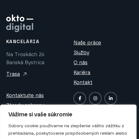
KANCELÁRIA
Naše práce
Služby
Na Troskách 26
Banská Bystrica
O nás
Kariéra
Trasa
Kontakt
Kontaktujte nás
Zásady ochrany
osobných údajov
Vážime si vaše súkromie
Bezpečnostná politika
Súbory cookie používame na zlepšenie vášho zážitku z
prehliadania, poskytovanie prispôsobených reklám alebo