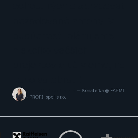
ochotu rýchlo spracovať
požadované zmeny. V
budúcnosti plánujeme
niekoľko väčších
projektov a už vieme, na
koho sa obrátiť."
PharmDr. Katarína Bilá
— Konateľka @ FARMI
- PROFI, spol. s r.o.