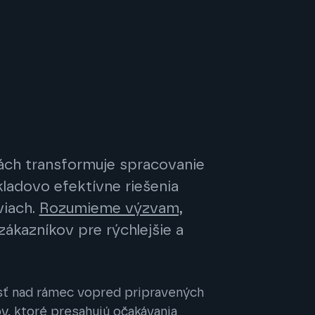
ách transformuje spracovanie
ladovo efektívne riešenia
viach.
Rozumieme výzvam,
zákazníkov pre rýchlejšie a
 ísť nad rámec vopred pripravených
y, ktoré presahujú očakávania