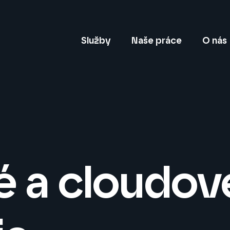
Služby
Naše práce
O nás
é a cloudov