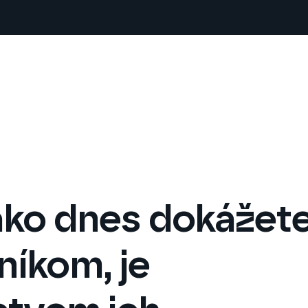
 ako dnes dokážet
níkom, je