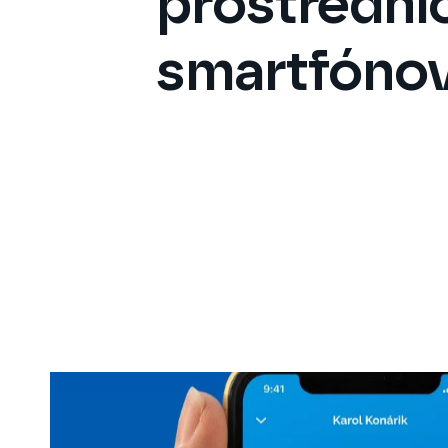
prostrední
smartfónov