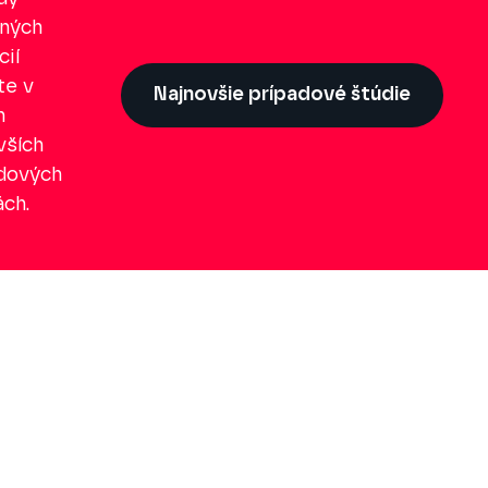
lných
cií
te v
Najnovšie prípadové štúdie
h
vších
dových
ách.