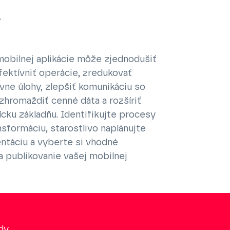
.
obilnej aplikácie môže zjednodušiť
fektívniť operácie, zredukovať
ívne úlohy, zlepšiť komunikáciu so
 zhromaždiť cenné dáta a rozšíriť
ícku základňu. Identifikujte procesy
nsformáciu, starostlivo naplánujte
ntáciu a vyberte si vhodné
a publikovanie vašej mobilnej
ady