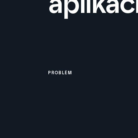
aplikác
PROBLÉM