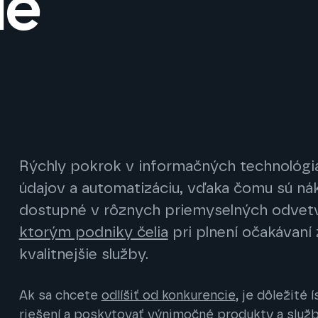
ie
Rýchly pokrok v informačných technológi
údajov a automatizáciu, vďaka čomu sú nák
dostupné v rôznych priemyselných odvet
ktorým podniky čelia
pri plnení očakávaní 
kvalitnejšie služby.
Ak sa chcete
odlíšiť od konkurencie
, je dôležité
riešení a poskytovať výnimočné produkty a služb