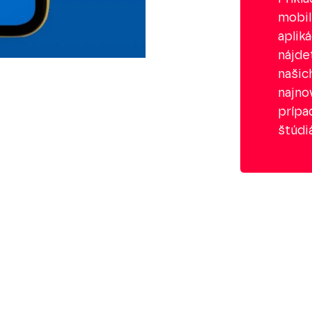
mobi
apliká
nájde
našic
najno
prípa
štúdi