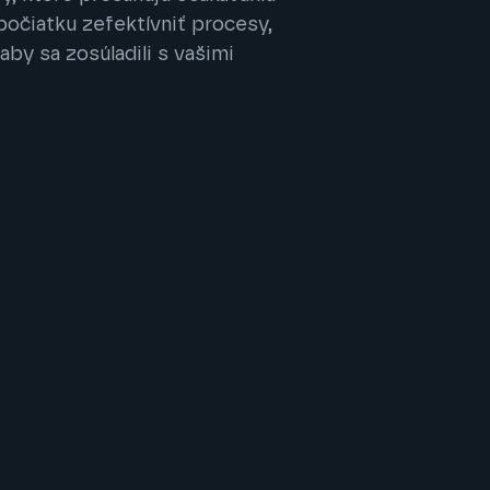
počiatku zefektívniť procesy,
by sa zosúladili s vašimi