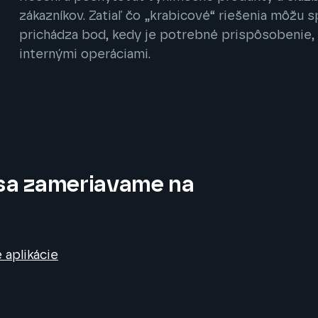
zákazníkov. Zatiaľ čo „krabicové“ riešenia môžu s
prichádza bod, kedy je potrebné prispôsobenie, a
internými operáciami.
sa zameriavame na
 aplikácie