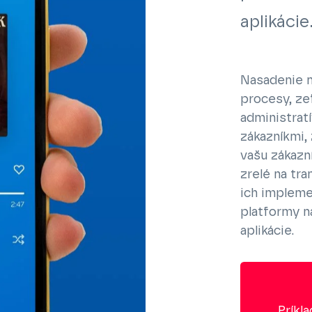
aplikácie
Nasadenie m
procesy, ze
administrat
zákazníkmi,
vašu zákazn
zrelé na tra
ich impleme
platformy n
aplikácie.
Príkl