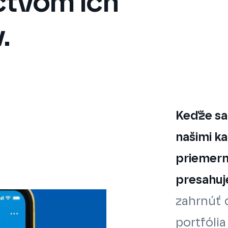
ctvom ich
.
Keďže sa
našimi k
priemern
presahuj
zahrnúť 
portfóli