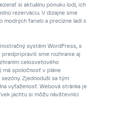
erať si aktuálnu ponuku lodí, ich
dnú rezerváciu. V dizajne sme
do modrých farieb a precízne ladí s
inistračný systém WordPress, s
predpripravili sme rozhranie aj
ozhraním celosvetového
 má spoločnosť v pláne
 sezóny. Zjednoduší sa tým
uálna vyťaženosť. Webová stránka je
ľvek jachtu si môžu návštevníci