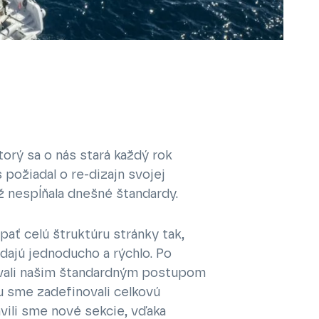
torý sa o nás stará každý rok
 požiadal o re-dizajn svojej
ž nespĺňala dnešné štandardy.
ať celú štruktúru stránky tak,
adajú jednoducho a rýchlo. Po
ovali našim štandardným postupom
u sme zadefinovali celkovú
avili sme nové sekcie, vďaka