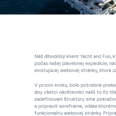
Náš dlhodobý klient Yacht and Fun, k
počas našej plavebnej expedície, nás
existujúcej webovej stránky, ktorá u
V prvom kroku, bolo potrebné prekop
aby všetci návštevníci našli to čo hľ
zadefinovaní štruktúry sme pokrač
a pripravili wireframe, vďaka ktorém
funkcionalitu webovej stránky. Pripr